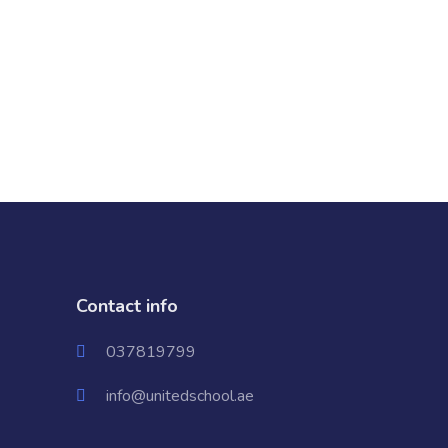
Contact info
037819799
info@unitedschool.ae