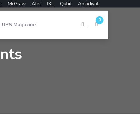
n
McGraw
Alef
IXL
Qubit
Abjadiyat
0
UPS Magazine
nts