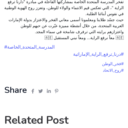
تفخر المدرسة المتحدة الخاصة بمشاركتها الفاعلة في مبادرة "دارنا ترفع
الراية "، التي تعكس قيم الانتماء والولاء للوطن، وتعزز روح الهوية الوطنية
في نفوس أبنائنا الطلبة.
حيث جسّد طلابنا ومعلمونا أسمى معاني الفخر والاعتزاز بدولة الإمارات
العربية المتحدة، من خلال أنشطة مميزة عبّرت عن حبهم للوطن
واعتزازهم برايته التي ترفرف شامخة في سماء المجد.
🇦🇪 معاً نرفع الراية... ومعاً نبني المستقبل 🇦🇪
#المدرسة_المتحدة_الخاصة
#درنا_ترفع_الراية_الإماراتية
#فخر_الوطن
#روح_الاتحاد
Share
Related Post